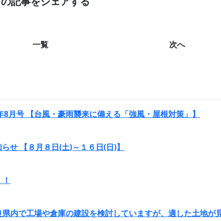
この記事をシェアする
https://koujo-soukohonpo.com/detai
一覧
次へ
6年8月号 【台風・豪雨襲来に備える「強風・屋根対策」】
らせ 【８月８日(土)～１６日(日)】
！！
奈良県内で工場や倉庫の建設を検討していますが、適した土地が