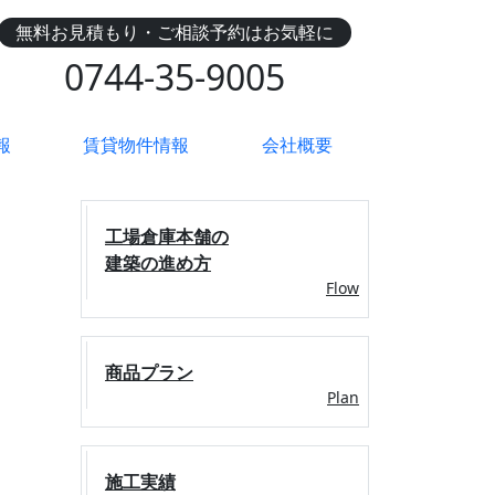
無料お見積もり・ご相談予約はお気軽に
0744-35-9005
報
賃貸物件情報
会社概要
工場倉庫本舗の
建築の進め方
https://koujo-soukohonpo.com/detail.h
Flow
商品プラン
Plan
施工実績