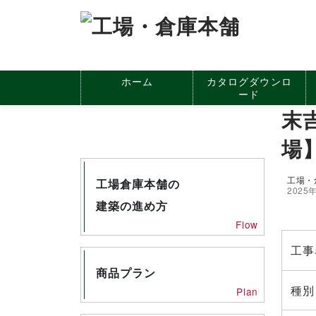
ホーム
カタログダウンロ
ード
末
場
工場・
工場倉庫本舗の
2025
建築の進め方
Flow
工事
商品プラン
種別
Plan