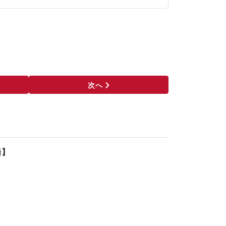
/koujo-soukohonpo.com/detail-works.ht
次へ
場】