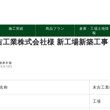
施工実績
商品プラン
倉庫・工場土地情
報
吉工業株式会社様 新工場新築工
】
倉庫本舗
年9月19日
名称
末吉工業
工場