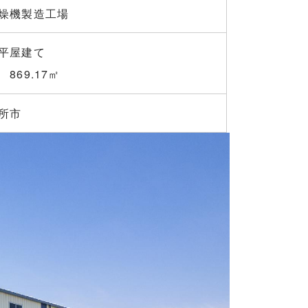
燥機製造工場
平屋建て
869.17㎡
所市