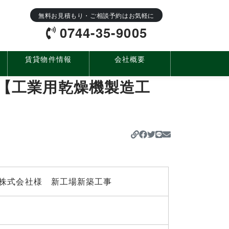
無料お見積もり・ご相談予約はお気軽に
0744-35-9005
賃貸物件情報
会社概要
事【工業用乾燥機製造工
https://koujo-so
株式会社様 新工場新築工事