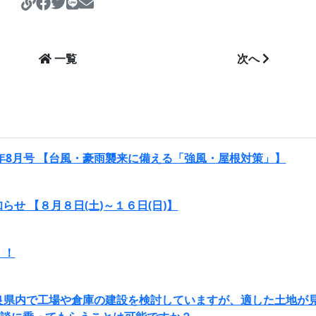
https://koujo-soukohonpo.com/det
一覧
次へ
6年8月号 【台風・豪雨襲来に備える「強風・屋根対策」】
らせ 【８月８日(土)～１６日(日)】
！！
奈良県内で工場や倉庫の建設を検討していますが、適した土地が