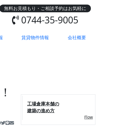
無料お見積もり・ご相談予約はお気軽に
0744-35-9005
報
賃貸物件情報
会社概要
る！
工場倉庫本舗の
建築の進め方
Flow
tps://koujo-soukohonpo.com/detail.html?