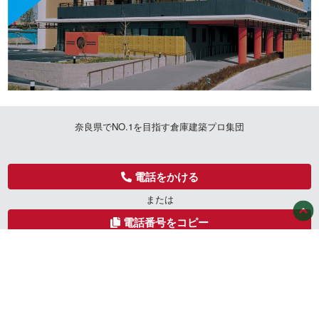
奈良県でNO.1を目指す倉庫建築プロ集団
電話をかける
または
0744359005
電話番号をコピー
トップページ
無料お見積りフォーム
工場・倉庫本舗の強み
無料カタログダウンロード
工場倉庫本舗の建築の進め
会社概要
方