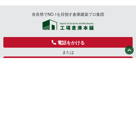
奈良県でNO.1を目指す倉庫建築プロ集団
電話をかける
または
0744359005
電話番号をコピー
トップページ
無料お見積りフォーム
工場・倉庫本舗の強み
無料カタログダウンロード
工場倉庫本舗の建築の進め
会社概要
方
商品プラン
倉庫・工場土地情報
賃貸物件情報
施工実績