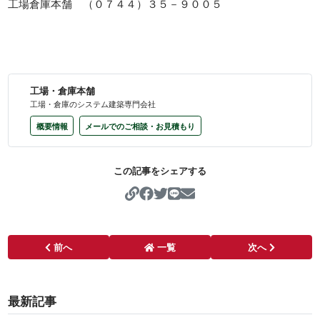
工場倉庫本舗 （０７４４）３５－９００５
工場・倉庫本舗
工場・倉庫のシステム建築専門会社
概要情報
メールでのご相談・お見積もり
この記事をシェアする
https://koujo-soukohonpo
前へ
一覧
次へ
最新記事